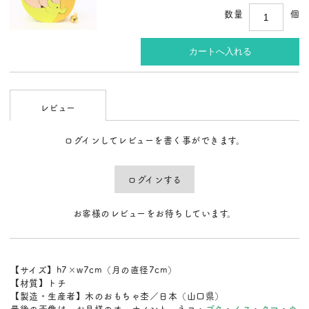
数量
個
レビュー
ログインしてレビューを書く事ができます。
ログインする
お客様のレビューをお待ちしています。
【サイズ】h7×w7cm（月の直径7cm）
【材質】トチ
【製造・生産者】木のおもちゃ杢／日本（山口県）
最後の画像は、お月様のオーナメント ネコ・
ブタ
・
イヌ
・
クマ
・
ウ