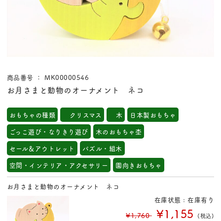
商品番号 ： MK00000546
お月さまと動物のオーナメント ネコ
おもちゃの種類
クリスマス
木
日本製おもちゃ
ごっこ遊び・なりきり遊び
木のおもちゃ杢
セール＆アウトレット
パズル・組木
空間・インテリア・アクセサリー
園向きおもちゃ
お月さまと動物のオーナメント ネコ
在庫状態 : 在庫有り
¥1,155
¥1,760
(税込)