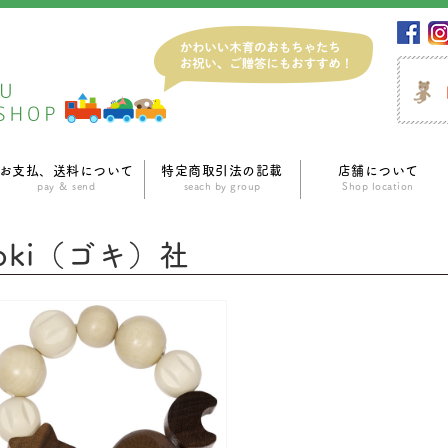
お支払、送料について
特定商取引法の記載
店舗について
pay ＆ send
seach by group
Shop location
oki（ゴキ）社