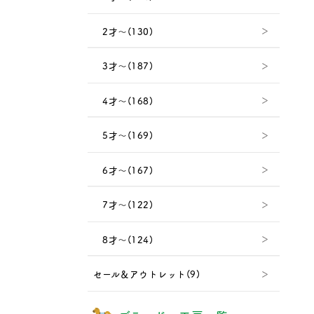
2才～(130)
3才～(187)
4才～(168)
5才～(169)
6才～(167)
7才～(122)
8才～(124)
セール＆アウトレット(9)