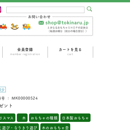
会員登録
カートを見る
ｍember registration
cart
僅少
号 ： MK00000524
ゼント
リスマス
木
おもちゃの種類
日本製おもちゃ
こ遊び・なりきり遊び
木のおもちゃ杢