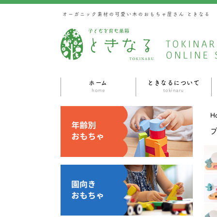
オーガニック素材の可愛い木のおもちゃ屋さん ときなる
ホーム
ときなるについて
home
tokinaru
H