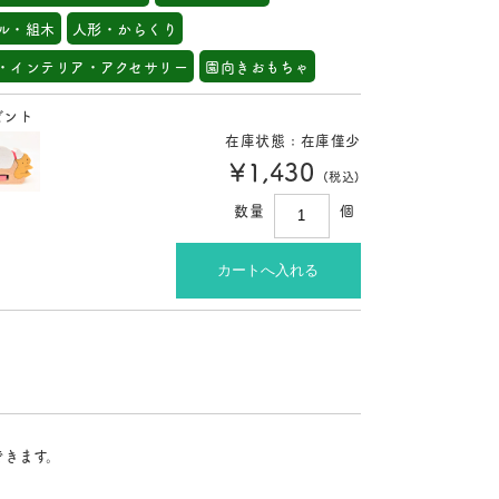
ル・組木
人形・からくり
・インテリア・アクセサリー
園向きおもちゃ
ゼント
在庫状態 : 在庫僅少
¥1,430
(税込)
数量
個
できます。