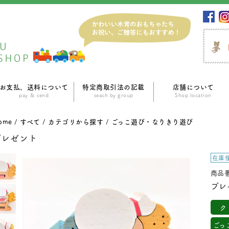
お支払、送料について
特定商取引法の記載
店舗について
pay ＆ send
seach by group
Shop location
ome
/
すべて
/
カテゴリから探す
/
ごっこ遊び・なりきり遊び
プレゼント
在庫
商品番
プレ
ク
ごっ