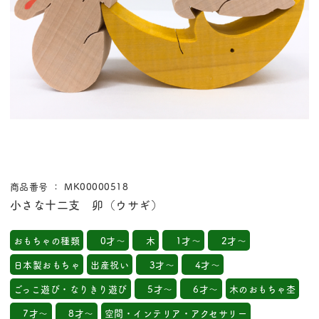
商品番号 ： MK00000518
小さな十二支 卯（ウサギ）
おもちゃの種類
0才～
木
1才～
2才～
日本製おもちゃ
出産祝い
3才～
4才～
ごっこ遊び・なりきり遊び
5才～
6才～
木のおもちゃ杢
7才～
8才～
空間・インテリア・アクセサリー