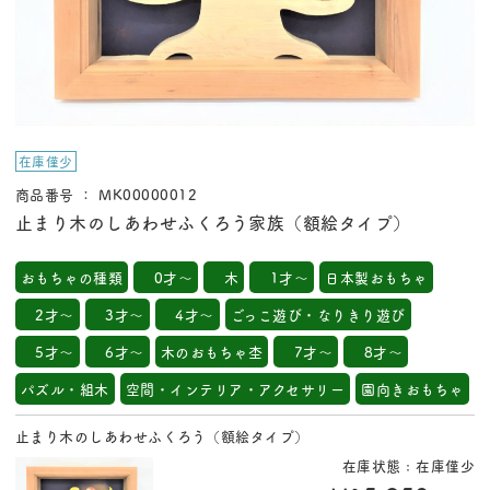
在庫僅少
商品番号 ： MK00000012
止まり木のしあわせふくろう家族（額絵タイプ）
おもちゃの種類
0才～
木
1才～
日本製おもちゃ
2才～
3才～
4才～
ごっこ遊び・なりきり遊び
5才～
6才～
木のおもちゃ杢
7才～
8才～
パズル・組木
空間・インテリア・アクセサリー
園向きおもちゃ
止まり木のしあわせふくろう（額絵タイプ）
在庫状態 : 在庫僅少