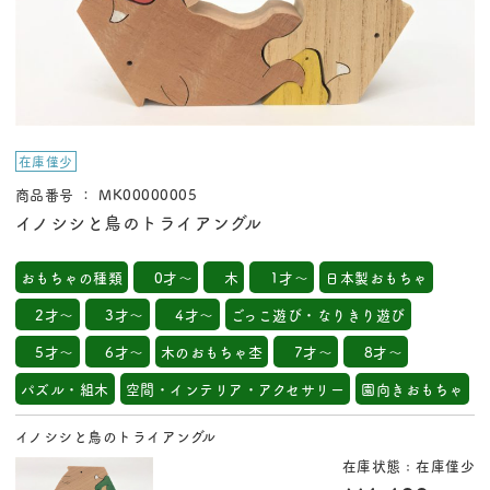
在庫僅少
商品番号 ： MK00000005
イノシシと鳥のトライアングル
おもちゃの種類
0才～
木
1才～
日本製おもちゃ
2才～
3才～
4才～
ごっこ遊び・なりきり遊び
5才～
6才～
木のおもちゃ杢
7才～
8才～
パズル・組木
空間・インテリア・アクセサリー
園向きおもちゃ
イノシシと鳥のトライアングル
在庫状態 : 在庫僅少