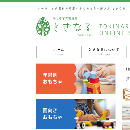
オーガニック素材の可愛い木のおもちゃ屋さん ときなる
ホーム
ときなるについて
home
tokinaru
H