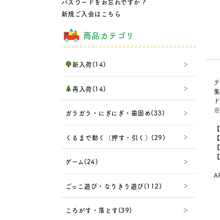
パスワードをお忘れですか ?
新規ご入会はこちら
商品カテゴリ
新入荷(14)
テ
再入荷(14)
集
ド
※
ガラガラ・にぎにぎ・歯固め(33)
くるまで動く（押す・引く）(29)
【
【
【
ゲーム(24)
A
ごっこ遊び・なりきり遊び(112)
ころがす・落とす(39)