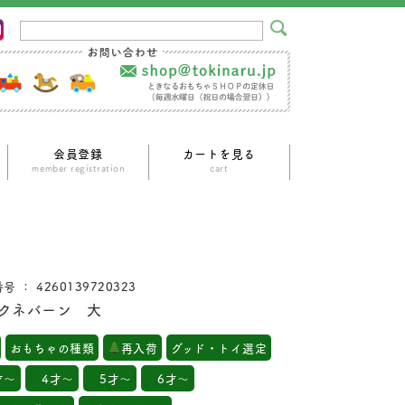
会員登録
カートを見る
ｍember registration
cart
号 ： 4260139720323
クネバーン 大
おもちゃの種類
再入荷
グッド・トイ選定
才～
4才～
5才～
6才～