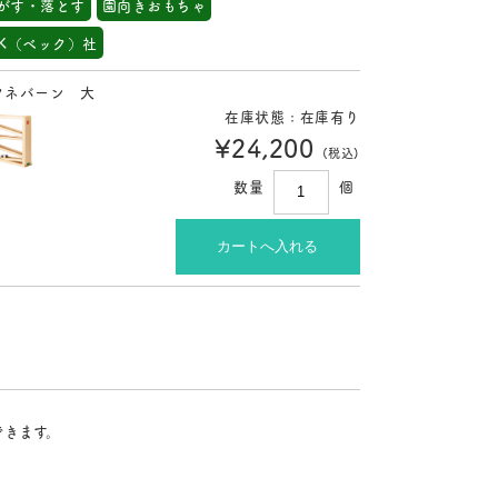
がす・落とす
園向きおもちゃ
CK（ベック）社
クネバーン 大
在庫状態 : 在庫有り
¥24,200
(税込)
数量
個
できます。