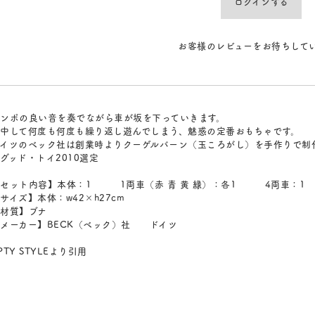
ログインする
お客様のレビューをお待ちして
ンポの良い音を奏でながら車が坂を下っていきます。
中して何度も何度も繰り返し遊んでしまう、魅惑の定番おもちゃです。
イツのベック社は創業時よりクーゲルバーン（玉ころがし）を手作りで制
グッド・トイ2010選定
【セット内容】本体：1 1両車（赤 青 黄 緑）：各1 4両車：1
サイズ】本体：w42×h27cm
材質】ブナ
メーカー】BECK（ベック）社 ドイツ
PTY STYLEより引用