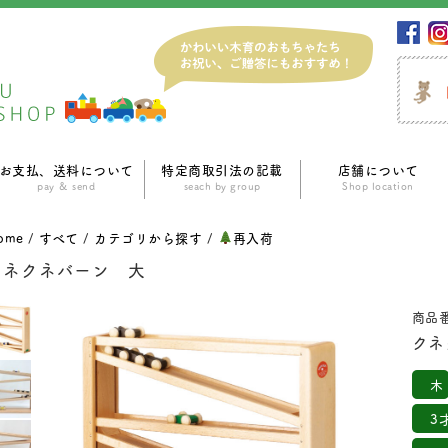
お支払、送料について
特定商取引法の記載
店舗について
pay ＆ send
seach by group
Shop location
ome
/
すべて
/
カテゴリから探す
/
再入荷
クネクネバーン 大
商品番
クネ
木
3