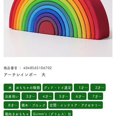
商品番号 ： 4048565106702
アーチレインボー 大
木
おもちゃの種類
グッド・トイ選定
1才～
2才～
出産祝い
3才～
4才～
5才～
6才～
7才～
8才～
積木・ブロック
空間・インテリア・アクセサリー
園向きおもちゃ
Grimm's（グリムス）社