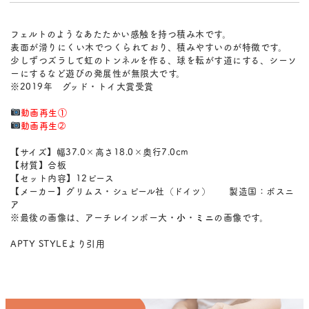
フェルトのようなあたたかい感触を持つ積み木です。
表面が滑りにくい木でつくられており、積みやすいのが特徴です。
少しずつズラして虹のトンネルを作る、球を転がす道にする、シーソ
ーにするなど遊びの発展性が無限大です。
※2019年 グッド・トイ大賞受賞
動画再生①
動画再生➁
【サイズ】幅37.0×高さ18.0×奥行7.0cm
【材質】合板
【セット内容】12ピース
【メーカー】グリムス・シュピール社（ドイツ） 製造国：ボスニ
ア
※最後の画像は、アーチレインボー大・
小
・
ミニ
の画像です。
APTY STYLEより引用