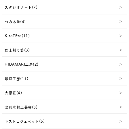
スタジオノート(7)
つみ木堂(4)
KItoTEto(11)
郡上割り箸(3)
HIDAMARI工房(2)
銀河工房(11)
大原荘(4)
津別木材工芸舎(3)
マストロジェペット(5)