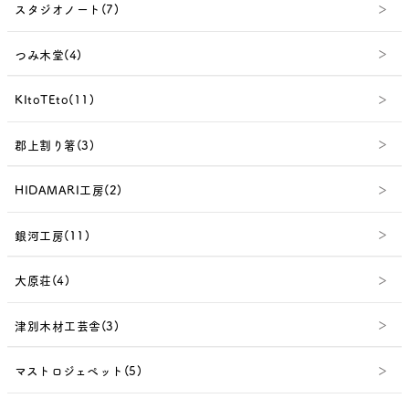
スタジオノート(7)
つみ木堂(4)
KItoTEto(11)
郡上割り箸(3)
HIDAMARI工房(2)
銀河工房(11)
大原荘(4)
津別木材工芸舎(3)
マストロジェペット(5)