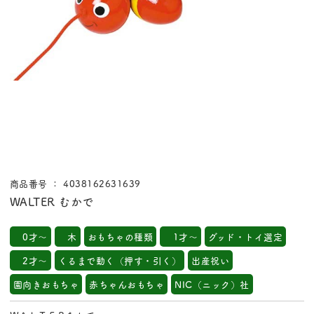
商品番号 ： 4038162631639
WALTER むかで
0才～
木
おもちゃの種類
1才～
グッド・トイ選定
2才～
くるまで動く（押す・引く）
出産祝い
園向きおもちゃ
赤ちゃんおもちゃ
NIC（ニック）社