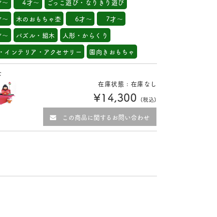
才～
4才～
ごっこ遊び・なりきり遊び
才～
木のおもちゃ杢
6才～
7才～
才～
パズル・組木
人形・からくり
・インテリア・アクセサリー
園向きおもちゃ
な
在庫状態 : 在庫なし
¥14,300
(税込)
この商品に関するお問い合わせ