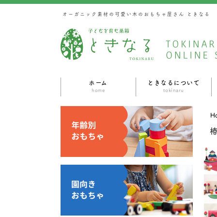
オーガニック素材の可愛い木のおもちゃ屋さん ときなる
ホーム
ときなるについて
home
tokinaru
H