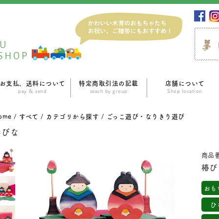
お支払、送料について
特定商取引法の記載
店舗について
pay ＆ send
seach by group
Shop location
ome
/
すべて
/
カテゴリから探す
/
ごっこ遊び・なりきり遊び
椿びな
商品番
椿び
おも
ひ