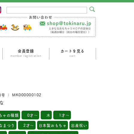
会員登録
カートを見る
ｍember registration
cart
号 ： MK000000102
な
ちゃの種類
0才～
木
1才～
なまつり
2才～
日本製おもちゃ
出産祝い