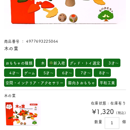
商品番号 ： 4977693225064
木の葉
おもちゃの種類
木
新入荷
グッド・トイ選定
3才～
4才～
ゲーム
5才～
6才～
7才～
8才～
空間・インテリア・アクセサリー
園向きおもちゃ
平和工業
木の葉
在庫状態 : 在庫有り
¥1,320
(税込)
数量
個