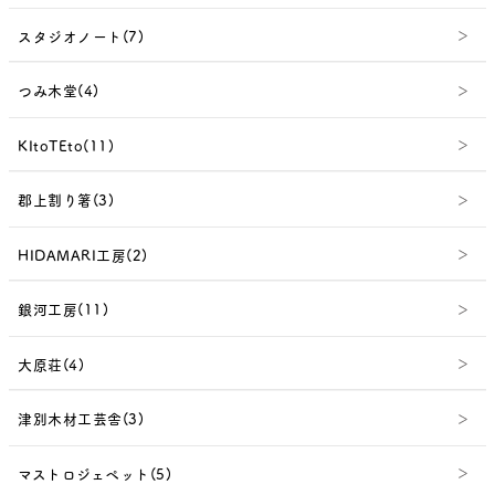
スタジオノート(7)
つみ木堂(4)
KItoTEto(11)
郡上割り箸(3)
HIDAMARI工房(2)
銀河工房(11)
大原荘(4)
津別木材工芸舎(3)
マストロジェペット(5)