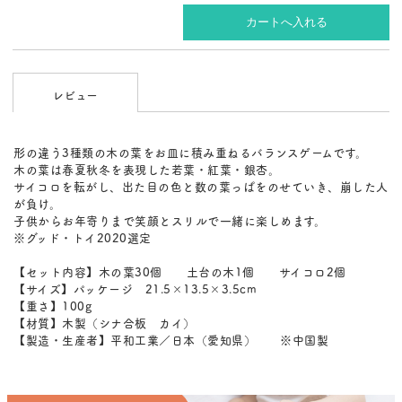
レビュー
形の違う3種類の木の葉をお皿に積み重ねるバランスゲームです。
木の葉は春夏秋冬を表現した若葉・紅葉・銀杏。
サイコロを転がし、出た目の色と数の葉っぱをのせていき、崩した人
が負け。
子供からお年寄りまで笑顔とスリルで一緒に楽しめます。
※グッド・トイ2020選定
【セット内容】木の葉30個 土台の木1個 サイコロ2個
【サイズ】パッケージ 21.5×13.5×3.5cm
【重さ】100g
【材質】木製（シナ合板 カイ）
【製造・生産者】平和工業／日本（愛知県） ※中国製