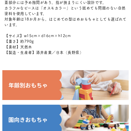
蓋部分には予め隙間があり、指が挟まりにくい設計です。
カラフルなピースは「オスモカラー」という舐めても問題のない自然
塗料を使用しています。
対象年齢は18か月から。はじめての型はめおもちゃとしても選ばれて
います。
【サイズ】w15cm×d16cm×h12cm
【重さ】約790g
【素材】天然木
【製造・生産者】酒井産業／日本（長野県）