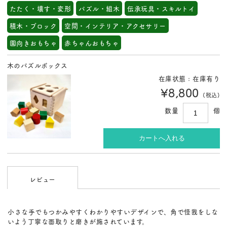
たたく・壊す・変形
パズル・組木
伝承玩具・スキルトイ
積木・ブロック
空間・インテリア・アクセサリー
園向きおもちゃ
赤ちゃんおもちゃ
木のパズルボックス
在庫状態 : 在庫有り
¥8,800
(税込)
数量
個
レビュー
小さな手でもつかみやすくわかりやすいデザインで、
角で怪我をしな
いよう丁寧な面取りと磨きが施されています。