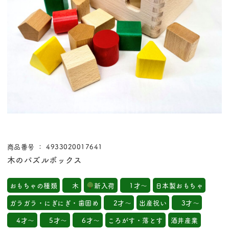
商品番号 ： 4933020017641
木のパズルボックス
おもちゃの種類
木
新入荷
1才～
日本製おもちゃ
ガラガラ・にぎにぎ・歯固め
2才～
出産祝い
3才～
4才～
5才～
6才～
ころがす・落とす
酒井産業