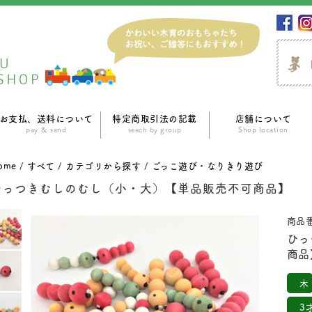
お支払、送料について
特定商取引法の記載
店舗について
pay ＆ send
seach by group
Shop location
ome
/
すべて
/
カテゴリから探す
/
ごっこ遊び・なりきり遊び
ひっつきむしのむし（小・大）【単品販売不可商品】
商品番
ひっ
商品
木
3