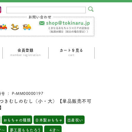
会員登録
カートを見る
ｍember registration
cart
号 ： P-MM00000197
つきむしのむし（小・大）【単品販売不可
】
おもちゃの種類
日本製おもちゃ
出産祝い
才～
夢工房ももたろう
4才～