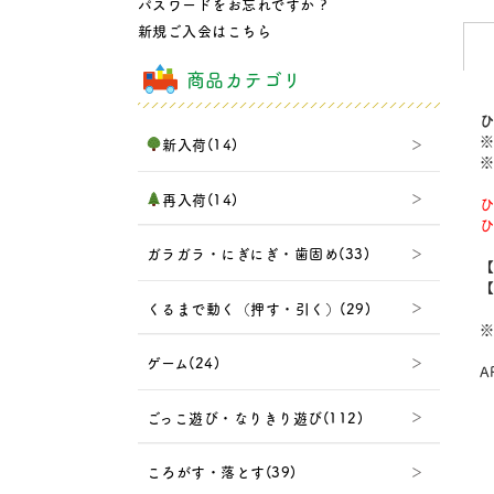
パスワードをお忘れですか ?
新規ご入会はこちら
商品カテゴリ
ひ
※
新入荷(14)
※
再入荷(14)
ひ
ひ
ガラガラ・にぎにぎ・歯固め(33)
【
【
くるまで動く（押す・引く）(29)
※
ゲーム(24)
A
ごっこ遊び・なりきり遊び(112)
ころがす・落とす(39)