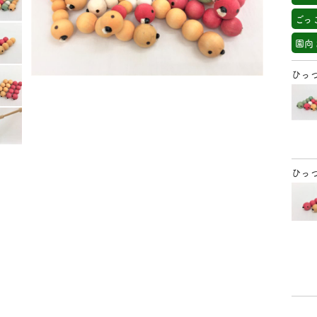
ごっ
園向
ひっ
ひっ