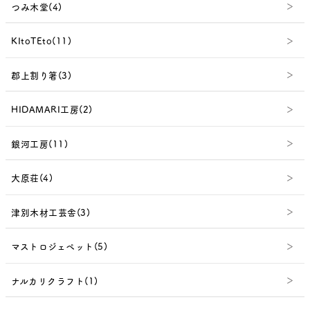
つみ木堂(4)
KItoTEto(11)
郡上割り箸(3)
HIDAMARI工房(2)
銀河工房(11)
大原荘(4)
津別木材工芸舎(3)
マストロジェペット(5)
ナルカリクラフト(1)