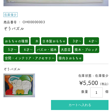
在庫僅少
商品番号 ： OH00000003
ぞうパズル
おもちゃの種類
木
日本製おもちゃ
3才～
4才～
5才～
6才～
パズル・組木
大原荘
積木・ブロック
空間・インテリア・アクセサリー
園向きおもちゃ
ぞうパズル
在庫状態 : 在庫僅少
¥5,500
(税込)
数量
個